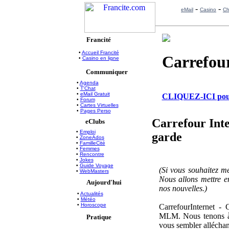
-
-
eMail
Casino
Ch
Francité
•
Accueil Francité
Carrefour
•
Casino en ligne
Communiquer
•
Agenda
•
T'Chat
•
eMail Gratuit
CLIQUEZ-ICI pour a
•
Forum
•
Cartes Virtuelles
•
Pages Perso
Carrefour Inte
eClubs
•
Emploi
garde
•
ZoneAdos
•
FamilleCité
•
Femmes
•
Rencontre
•
Jokes
•
Guide Voyage
(Si vous souhaitez me
•
WebMasters
Nous allons mettre en
Aujourd'hui
nos nouvelles.)
•
Actualités
•
Météo
•
Horoscope
CarrefourInternet - 
MLM. Nous tenons à 
Pratique
vous sembler alléchant