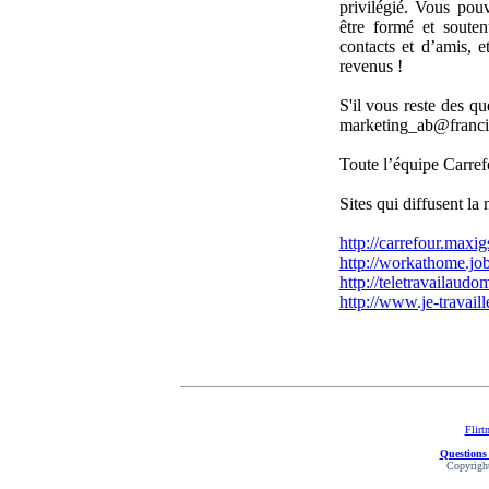
privilégié. Vous po
être formé et soute
contacts et d’amis, 
revenus !
S'il vous reste des qu
marketing_ab@francit
Toute l’équipe Carref
Sites qui diffusent la 
http://carrefour.maxi
http://workathome.jo
http://teletravailaudo
http://www.je-travail
Flirt
Questions
Copyright