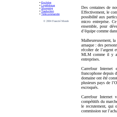
•
Enchère
•
Logithèque
Des centaines de no
•
Shopping
•
Traduction
Effectivement, le com
•
Télécommande
possibilité aux partic
micro entreprise. Ce
© 2004 Francité Monde
ensemble, pour déve
d’équipe comme dans l
Malheureusement, la
arnaque : des personne
récolter de l’argent e
MLM comme il y a d
entreprises.
Carrefour Internet
francophone depuis dé
domaine ont été const
plusieurs pays de l’
escroqués.
Carrefour Internet 
compétitifs du march
le recrutement, qui 
commission sur l’acha