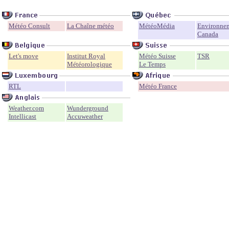
.
Météo Consult
La Chaîne météo
MétéoMédia
Environne
Canada
Let's move
Institut Royal
Météo Suisse
TSR
Météorologique
Le Temps
RTL
Météo France
Weather.com
Wunderground
Intellicast
Accuweather