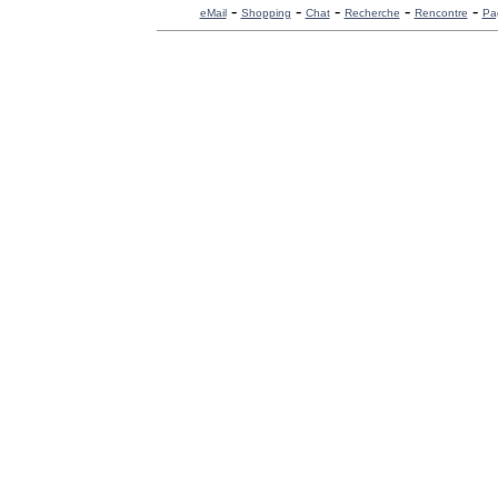
-
-
-
-
-
eMail
Shopping
Chat
Recherche
Rencontre
Pa