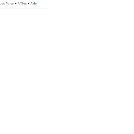
-
-
ges Perso
Affiliés
Aide