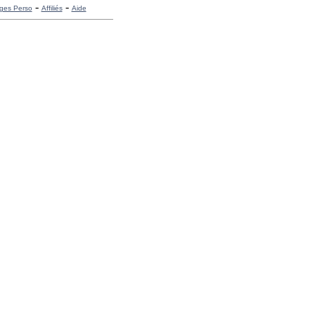
-
-
ges Perso
Affiliés
Aide