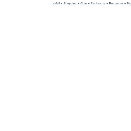
-
-
-
-
-
eMail
Shopping
Chat
Recherche
Rencontre
Pa