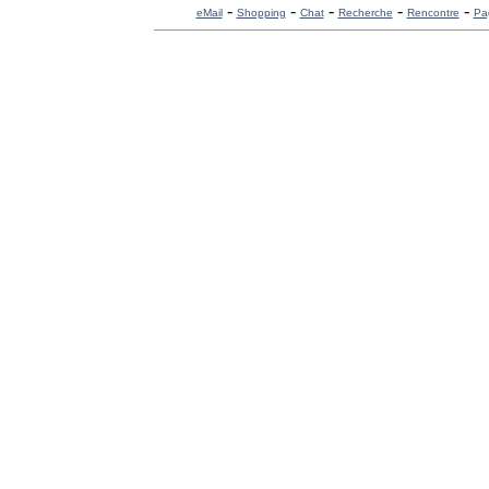
-
-
-
-
-
eMail
Shopping
Chat
Recherche
Rencontre
Pa