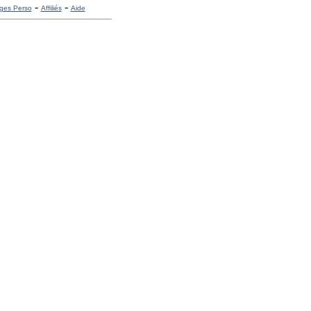
-
-
ges Perso
Affiliés
Aide