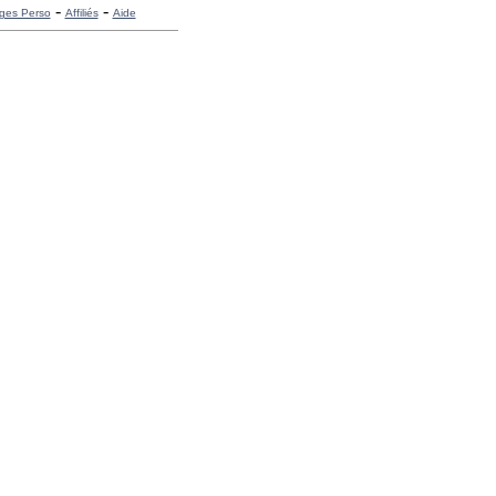
-
-
ges Perso
Affiliés
Aide