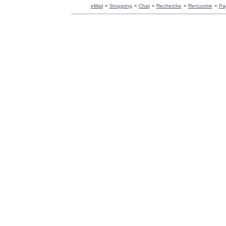
-
-
-
-
-
eMail
Shopping
Chat
Recherche
Rencontre
Pa