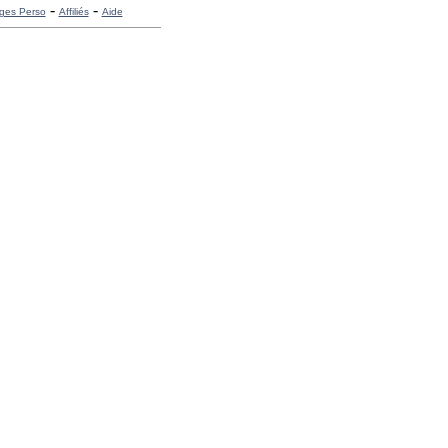
-
-
ges Perso
Affiliés
Aide