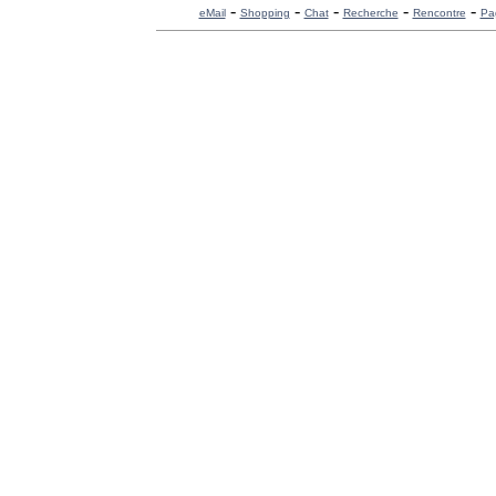
-
-
-
-
-
eMail
Shopping
Chat
Recherche
Rencontre
Pa