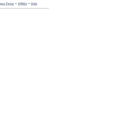
-
-
ges Perso
Affiliés
Aide