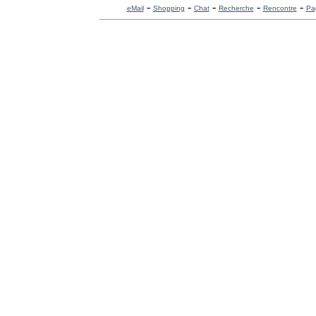
-
-
-
-
-
eMail
Shopping
Chat
Recherche
Rencontre
Pa