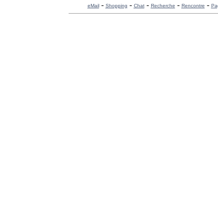
-
-
-
-
-
eMail
Shopping
Chat
Recherche
Rencontre
Pa