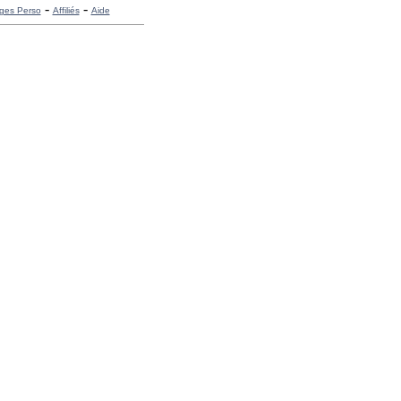
-
-
ges Perso
Affiliés
Aide