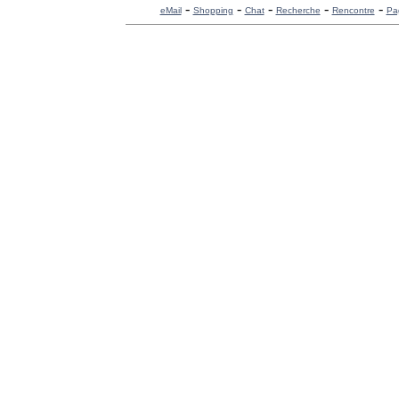
-
-
-
-
-
eMail
Shopping
Chat
Recherche
Rencontre
Pa