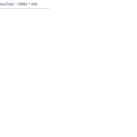
-
-
ges Perso
Affiliés
Aide