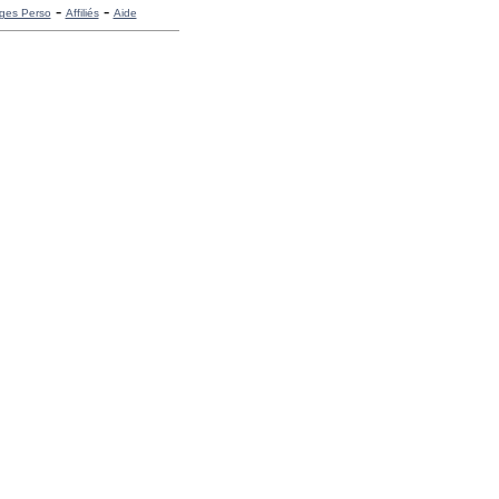
-
-
ges Perso
Affiliés
Aide