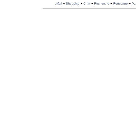
-
-
-
-
-
eMail
Shopping
Chat
Recherche
Rencontre
Pa