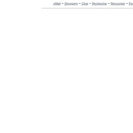
-
-
-
-
-
eMail
Shopping
Chat
Recherche
Rencontre
Pa