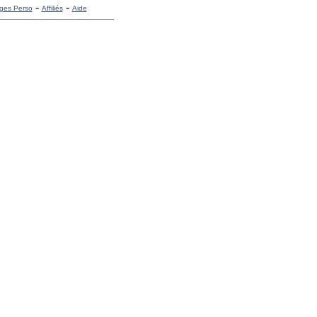
-
-
ges Perso
Affiliés
Aide