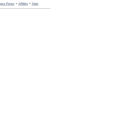
-
-
ges Perso
Affiliés
Aide