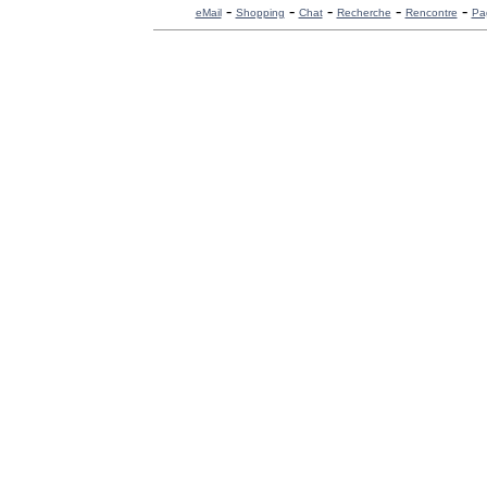
-
-
-
-
-
eMail
Shopping
Chat
Recherche
Rencontre
Pa